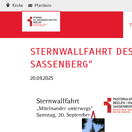
Kirche
Pfarrbüro
T
Te
STERNWALLFAHRT DES
Ja
SASSENBERG"
20.09.2025