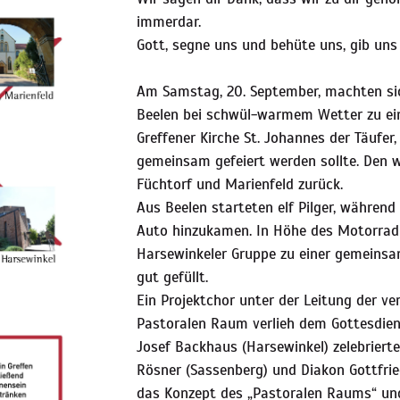
immerdar.
Gott, segne uns und behüte uns, gib uns
Am Samstag, 20. September, machten sic
Beelen bei schwül-warmem Wetter zu eine
Greffener Kirche St. Johannes der Täufer,
gemeinsam gefeiert werden sollte. Den w
Füchtorf und Marienfeld zurück.
Aus Beelen starteten elf Pilger, währen
Auto hinzukamen. In Höhe des Motorradm
Harsewinkeler Gruppe zu einer gemeinsa
gut gefüllt.
Ein Projektchor unter der Leitung der v
Pastoralen Raum verlieh dem Gottesdienst
Josef Backhaus (Harsewinkel) zelebrie
Rösner (Sassenberg) und Diakon Gottfried
das Konzept des „Pastoralen Raums“ und 