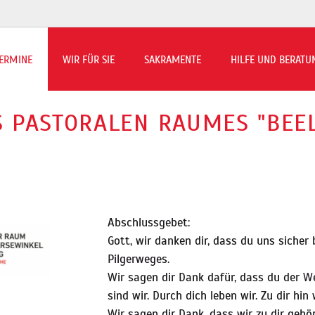
ERMINE
WIR FÜR SIE
SAKRAMENTE
HILFE UND BERATU
rmin-Übersicht
 PASTORALEN RAUMES "BEEL
ns to Beilen berichtet
Abschlussgebet:
Gott, wir danken dir, dass du uns sicher
Pilgerweges.
Wir sagen dir Dank dafür, dass du der We
sind wir. Durch dich leben wir. Zu dir hin
Wir sagen dir Dank, dass wir zu dir gehö