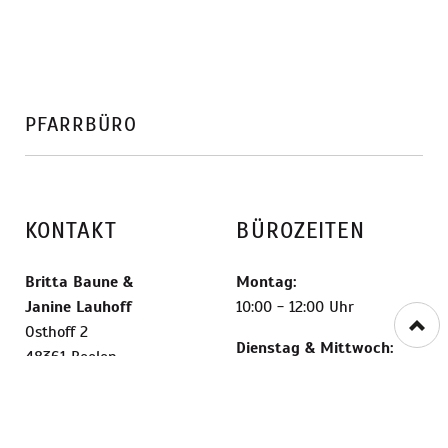
PFARRBÜRO
KONTAKT
BÜROZEITEN
Britta Baune
&
Montag:
Janine Lauhoff
10:00 - 12:00 Uhr
Osthoff 2
Dienstag & Mittwoch:
48361 Beelen
geschlossen
+49 2586 6653900
Donnerstag:
stjohannes-
15:00 - 18:00 Uhr