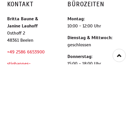
KONTAKT
BÜROZEITEN
Britta Baune
&
Montag:
Janine Lauhoff
10:00 - 12:00 Uhr
Osthoff 2
Dienstag & Mittwoch:
48361 Beelen
geschlossen
+49 2586 6653900
Donnerstag:
stjohannes-
15:00 - 18:00 Uhr
beelen@bistum-
Freitag:
muenster.de
10:00 - 12:00 Uhr
Bitte beachten Sie auch
E-MAIL
die
Sonderöffnungszeiten
.
VERSENDEN