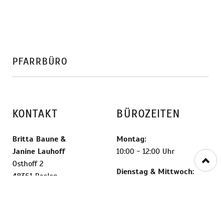
PFARRBÜRO
KONTAKT
BÜROZEITEN
Britta Baune
&
Montag:
Janine Lauhoff
10:00 - 12:00 Uhr
Osthoff 2
Dienstag & Mittwoch:
48361 Beelen
geschlossen
+49 2586 6653900
Donnerstag:
stjohannes-
15:00 - 18:00 Uhr