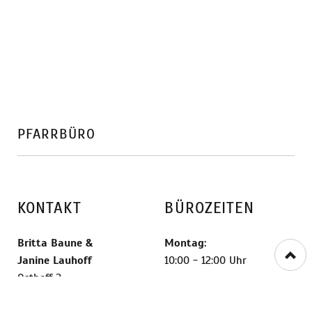
PFARRBÜRO
KONTAKT
BÜROZEITEN
Britta Baune
&
Montag:
Janine Lauhoff
10:00 - 12:00 Uhr
Osthoff 2
Dienstag & Mittwoch:
48361 Beelen
geschlossen